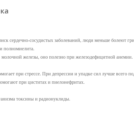
ека
иск сердечно-сосудистых заболеваний, люди меньше болеют гри
 и полиомиелита.
, молочной железы, оно полезно при железодефицитной анемии. 
огает при стрессе. При депрессии и упадке сил лучше всего по
омогают при циститах и пиелонефритах.
ганизма токсины и радионуклиды.