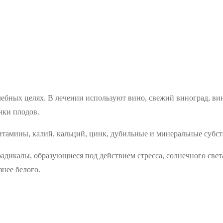
чебных целях. В лечении используют вино, свежий виноград, в
чки плодов.
итамины, калий, кальций, цинк, дубильные и минеральные субст
адикалы, образующиеся под действием стресса, солнечного све
нее белого.