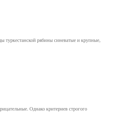
ды туркестанской рябины синеватые и крупные,
трицательные. Однако критериев строгого