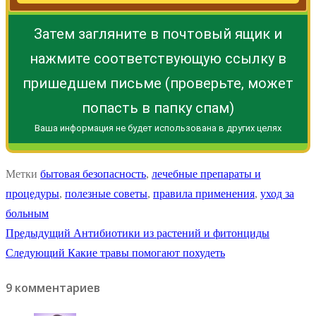
Затем загляните в почтовый ящик и
нажмите соответствующую ссылку в
пришедшем письме (проверьте, может
попасть в папку спам)
Ваша информация не будет использована в других целях
Метки
бытовая безопасность
,
лечебные препараты и
процедуры
,
полезные советы
,
правила применения
,
уход за
больным
Навигация
Предыдущая
Предыдущий
Антибиотики из растений и фитонциды
Следующая
запись:
Следующий
Какие травы помогают похудеть
по
запись:
9 комментариев
записям