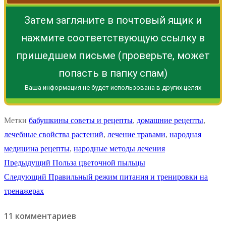
Затем загляните в почтовый ящик и
нажмите соответствующую ссылку в
пришедшем письме (проверьте, может
попасть в папку спам)
Ваша информация не будет использована в других целях
Метки
бабушкины советы и рецепты
,
домашние рецепты
,
лечебные свойства растений
,
лечение травами
,
народная
медицина рецепты
,
народные методы лечения
Навигация
Предыдущая
Предыдущий
Польза цветочной пыльцы
Следующая
запись:
Следующий
Правильный режим питания и тренировки на
по
запись:
тренажерах
записям
11 комментариев