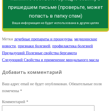
пришедшем письме (проверьте, может
попасть в папку спам)
Ваша информация не будет использована в других целях
Метки
лечебные препараты и процедуры
,
медицинские
новости
,
признаки болезней
,
профилактика болезней
Навигация
Предыдущая
Предыдущий
Полезные свойства бергамота
Следующая
запись:
Следующий
Свойства и применение миндального масла
по
запись:
Добавить комментарий
записям
Ваш адрес email не будет опубликован.
Обязательные поля
помечены
*
Комментарий
*