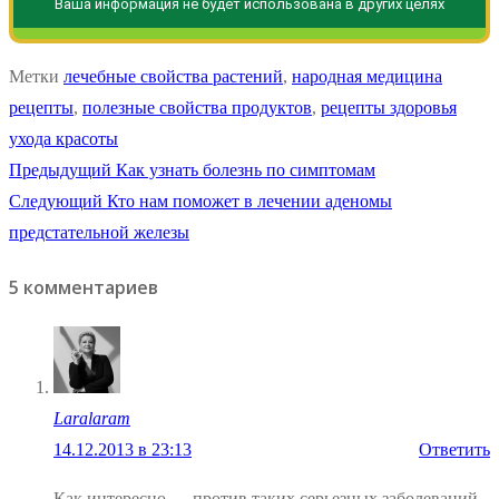
Ваша информация не будет использована в других целях
Метки
лечебные свойства растений
,
народная медицина
рецепты
,
полезные свойства продуктов
,
рецепты здоровья
ухода красоты
Навигация
Предыдущая
Предыдущий
Как узнать болезнь по симптомам
Следующая
запись:
Следующий
Кто нам поможет в лечении аденомы
по
запись:
предстательной железы
записям
5 комментариев
Laralaram
14.12.2013 в 23:13
Ответить
Как интересно — против таких серьезных заболеваний