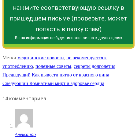
нажмите соответствующую ссылку в
пришедшем письме (проверьте, может
попасть в папку спам)
Ваша информация не будет использована в других целях
Метки
медицинские новости
,
не рекомендуется к
употреблению
,
полезные советы
,
секреты долголетия
Навигация
Предыдущая
Предыдущий
Как вывести пятно от красного вина
Следующая
запись:
Следующий
Комнатный мирт и здоровье сердца
по
запись:
14 комментариев
записям
Александр