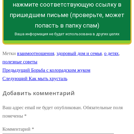
нажмите соответствующую ссылку в
пришедшем письме (проверьте, может
попасть в папку спам)
Ваша информация не будет использована в других целях
Метки
взаимоотношения
,
здоровый дом и семья
,
о детях
,
полезные советы
Навигация
Предыдущая
Предыдущий
Борьба с колорадским жуком
Следующая
запись:
Следующий
Как мыть хрусталь
по
запись:
Добавить комментарий
записям
Ваш адрес email не будет опубликован.
Обязательные поля
помечены
*
Комментарий
*