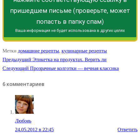
пришедшем письме (проверьте, может
попасть в папку спам)
Ваша информация не будет использована в других целях
Метки
домашние рецепты
,
кулинарные рецепты
Навигация
Предыдущая
Предыдущий
Этикетка на продуктах. Верить ли
Следующая
запись:
Следующий
Прозрачные колготки — вечная классика
по
запись:
6 комментариев
записям
Любовь
24.05.2012 в 22:45
Ответить