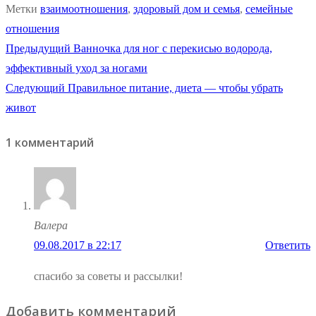
Метки
взаимоотношения
,
здоровый дом и семья
,
семейные
отношения
Навигация
Предыдущая
Предыдущий
Ванночка для ног с перекисью водорода,
запись:
эффективный уход за ногами
по
Следующая
Следующий
Правильное питание, диета — чтобы убрать
записям
запись:
живот
1 комментарий
Валера
09.08.2017 в 22:17
Ответить
спасибо за советы и рассылки!
Добавить комментарий