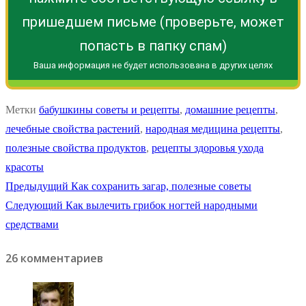
пришедшем письме (проверьте, может
попасть в папку спам)
Ваша информация не будет использована в других целях
Метки
бабушкины советы и рецепты
,
домашние рецепты
,
лечебные свойства растений
,
народная медицина рецепты
,
полезные свойства продуктов
,
рецепты здоровья ухода
красоты
Навигация
Предыдущая
Предыдущий
Как сохранить загар, полезные советы
Следующая
запись:
Следующий
Как вылечить грибок ногтей народными
по
запись:
средствами
записям
26 комментариев