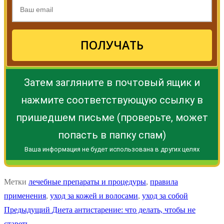
ПОЛУЧАТЬ
Затем загляните в почтовый ящик и
нажмите соответствующую ссылку в
пришедшем письме (проверьте, может
попасть в папку спам)
Ваша информация не будет использована в других целях
Метки
лечебные препараты и процедуры
,
правила
применения
,
уход за кожей и волосами
,
уход за собой
Навигация
Предыдущая
Предыдущий
Диета антистарение: что делать, чтобы не
запись:
стареть