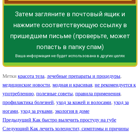
Затем загляните в почтовый ящик и
нажмите соответствующую ссылку в
пришедшем письме (проверьте, может
попасть в папку спам)
Ваша информация не будет использована в других целях
Метки
красота тела
,
лечебные препараты и процедуры
,
медицинские новости
,
модная и красивая
,
не рекомендуется к
употреблению
,
полезные советы
,
правила применения
,
профилактика болезней
,
уход за кожей и волосами
,
уход за
ногами
,
уход за руками
,
экология в доме
Навигация
Предыдущая
Предыдущий
Как быстро вылечить простуду на губе
Следующая
запись:
Следующий
Как лечить холецистит, симптомы и причины
по
запись: