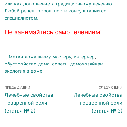
или как дополнение к традиционному лечению.
Любой рецепт хорош после консультации со
специалистом.
Не занимайтесь самолечением!
Метки
домашнему мастеру
,
интерьер
,
обустройство дома
,
советы домохозяйкам
,
экология в доме
Навигация
ПРЕДЫДУЩИЙ
СЛЕДУЮЩИЙ
по
Предыдущая
Следующая
Лечебные свойства
Лечебные свойства
записям
запись:
запись:
поваренной соли
поваренной соли
(статья № 2)
(статья № 3)