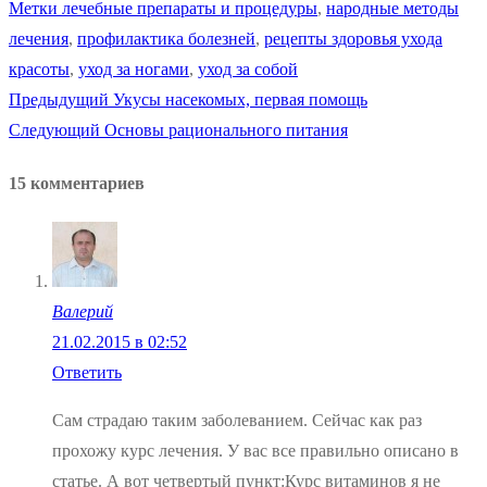
Метки
лечебные препараты и процедуры
,
народные методы
лечения
,
профилактика болезней
,
рецепты здоровья ухода
красоты
,
уход за ногами
,
уход за собой
Предыдущая
Предыдущий
Укусы насекомых, первая помощь
Навигация
Следующая
запись:
Следующий
Основы рационального питания
по
запись:
15 комментариев
записям
Валерий
21.02.2015 в 02:52
Ответить
Сам страдаю таким заболеванием. Сейчас как раз
прохожу курс лечения. У вас все правильно описано в
статье. А вот четвертый пункт:Курс витаминов я не