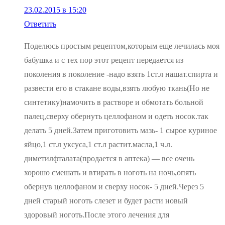
23.02.2015 в 15:20
Ответить
Поделюсь простым рецептом,которым еще лечилась моя
бабушка и с тех пор этот рецепт передается из
поколения в поколение -надо взять 1ст.л нашат.спирта и
развести его в стакане воды,взять любую ткань(Но не
синтетику)намочить в растворе и обмотать больной
палец,сверху обернуть целлофаном и одеть носок.так
делать 5 дней.Затем приготовить мазь- 1 сырое куриное
яйцо,1 ст.л уксуса,1 ст.л растит.масла,1 ч.л.
диметилфталата(продается в аптека) — все очень
хорошо смешать и втирать в ноготь на ночь,опять
обернув целлофаном и сверху носок- 5 дней.Через 5
дней старый ноготь слезет и будет расти новый
здоровый ноготь.После этого лечения для