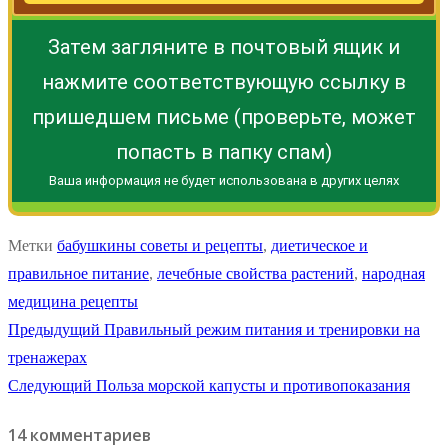
Затем загляните в почтовый ящик и
нажмите соответствующую ссылку в
пришедшем письме (проверьте, может
попасть в папку спам)
Ваша информация не будет использована в других целях
Метки
бабушкины советы и рецепты
,
диетическое и
правильное питание
,
лечебные свойства растений
,
народная
медицина рецепты
Навигация
Предыдущая
Предыдущий
Правильный режим питания и тренировки на
запись:
тренажерах
по
Следующая
Следующий
Польза морской капусты и противопоказания
записям
запись:
14 комментариев