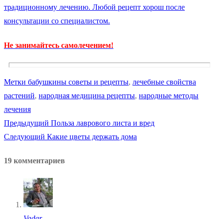
традиционному лечению. Любой рецепт хорош после
консультации со специалистом.
Не занимайтесь самолечением!
Метки
бабушкины советы и рецепты
,
лечебные свойства
растений
,
народная медицина рецепты
,
народные методы
лечения
Предыдущая
Предыдущий
Польза лаврового листа и вред
Навигация
Следующая
запись:
Следующий
Какие цветы держать дома
по
запись:
19 комментариев
записям
Vadar