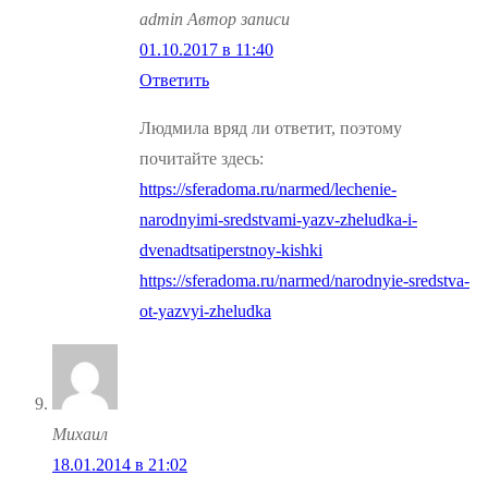
admin
Автор записи
01.10.2017 в 11:40
Ответить
Людмила вряд ли ответит, поэтому
почитайте здесь:
https://sferadoma.ru/narmed/lechenie-
narodnyimi-sredstvami-yazv-zheludka-i-
dvenadtsatiperstnoy-kishki
https://sferadoma.ru/narmed/narodnyie-sredstva-
ot-yazvyi-zheludka
Михаил
18.01.2014 в 21:02