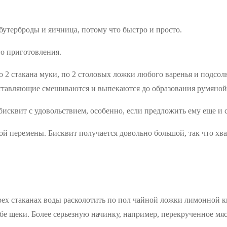
бутерброды и яичница, потому что быстро и просто.
о приготовления.
 2 стакана муки, по 2 столовых ложки любого варенья и подсолн
оставляющие смешиваются и выпекаются до образования румяной
 бисквит с удовольствием, особенно, если предложить ему еще и 
ой перемены. Бисквит получается довольно большой, так что хва
трех стаканах воды расколотить по пол чайной ложки лимонной к
 обе щеки. Более серьезную начинку, например, перекрученное м