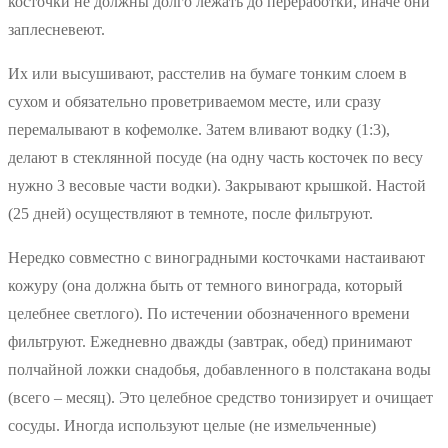
косточки не должны долго лежать до переработки, иначе они
заплесневеют.
Их или высушивают, расстелив на бумаге тонким слоем в
сухом и обязательно проветриваемом месте, или сразу
перемалывают в кофемолке. Затем вливают водку (1:3),
делают в стеклянной посуде (на одну часть косточек по весу
нужно 3 весовые части водки). Закрывают крышкой. Настой
(25 дней) осуществляют в темноте, после фильтруют.
Нередко совместно с виноградными косточками настаивают
кожуру (она должна быть от темного винограда, который
целебнее светлого). По истечении обозначенного времени
фильтруют. Ежедневно дважды (завтрак, обед) принимают
полчайной ложки снадобья, добавленного в полстакана воды
(всего – месяц). Это целебное средство тонизирует и очищает
сосуды. Иногда используют целые (не измельченные)