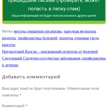
пришедшем письме (проверьте, может
попасть в папку спам)
Ваша информация не будет использована в других целях
Метки
методы очищения организма
,
народная медицина
рецепты
,
профилактика болезней
,
рецепты здоровья ухода
красоты
Навигация
Предыдущая
Предыдущий
Калган – признанный целитель от болезней
Следующая
запись:
Следующий
Сердечно-сосудистые заболевания, профилактика
по
запись:
и лечение
записям
Добавить комментарий
Ваш адрес email не будет опубликован.
Обязательные поля
помечены
*
Комментарий
*