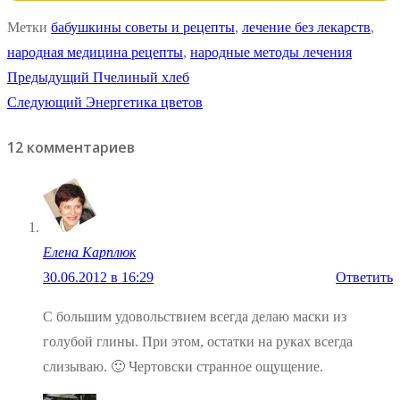
Метки
бабушкины советы и рецепты
,
лечение без лекарств
,
народная медицина рецепты
,
народные методы лечения
Навигация
Предыдущая
Предыдущий
Пчелиный хлеб
Следующая
запись:
Следующий
Энергетика цветов
по
запись:
12 комментариев
записям
Елена Карплюк
30.06.2012 в 16:29
Ответить
C большим удовольствием всегда делаю маски из
голубой глины. При этом, остатки на руках всегда
слизываю. 🙂 Чертовски странное ощущение.