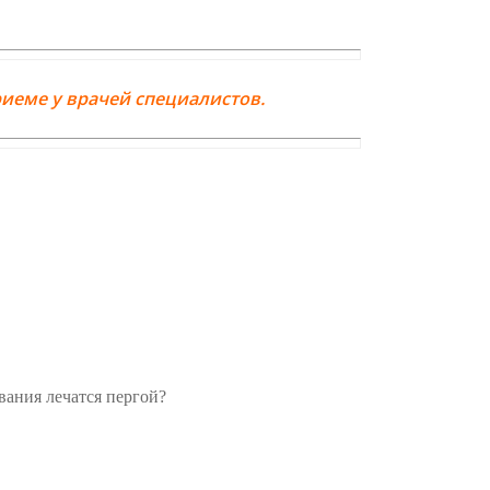
иеме у врачей специалистов.
евания лечатся пергой?