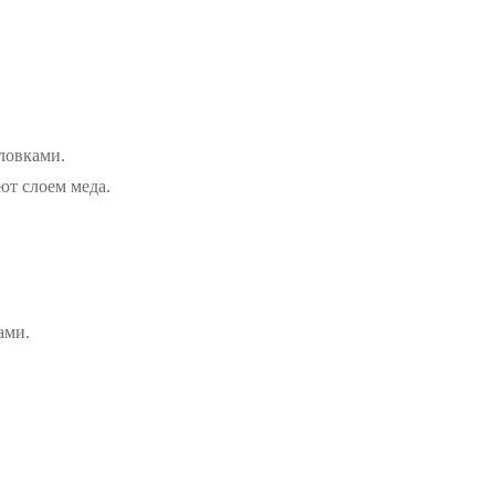
ловками.
ют слоем меда.
ами.