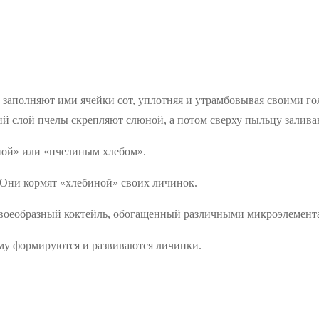
 заполняют ими ячейки сот, уплотняя и утрамбовывая своими го
ий слой пчелы скрепляют слюной, а потом сверху пыльцу залива
ной» или «пчелиным хлебом».
. Они кормят «хлебиной» своих личинок.
 своеобразный коктейль, обогащенный различными микроэлемент
ому формируются и развиваются личинки.