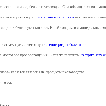
веществ — жиров, белков и углеводов. Она обогащается витамин
химическому составу и
питательным свойствам
значительно отлича
во жиров и белков уменьшается. В ней содержатся минеральные 
ществам, применяется при
лечении ряда заболеваний
.
е мозгового кровообращения. А так же гепатиты,
гастрит, язву 
еба» является аллергия на продукты пчеловодства.
ь всем.
бом