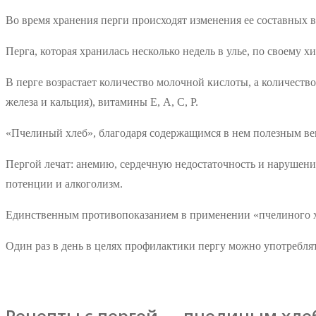
Во время хранения перги происходят изменения ее составных 
Перга, которая хранилась несколько недель в улье, по своему 
В перге возрастает количество молочной кислоты, а количест
железа и кальция), витамины E, А, С, Р.
«Пчелиный хлеб», благодаря содержащимся в нем полезным ве
Пергой лечат: анемию, сердечную недостаточность и нарушени
потенции и алкоголизм.
Единственным противопоказанием в применении «пчелиного хл
Один раз в день в целях профилактики пергу можно употреблят
Рецепты с пергой — пчелиным хле