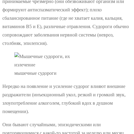
принимаемые чрезмерно (они обезвоживают организм или
формируют антиспазматический эффект); плохо
сбалансированное питание (где не хватает калия, кальция,
витаминов В5 и Е), различные отравления. Судороги обычно
сопровождают заболевания нервной системы (невроз,
столбняк, эпилепсия).
мышечные судороги
Нередко на появление и усиление судорог влияют внешние
раздражители (инъекционный укол, резкий и громкий звук,
злоупотребление алкоголем, глубокий вдох в душном
помещении).
Они бывают случайными, эпизодическими или
повторяющимися с какой-то частотой за неделю или месяц