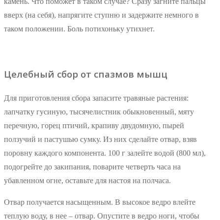
камень. Что поможет в таком случае? Сразу загните пальцы
вверх (на себя), напрягите ступню и задержите немного в
таком положении. Боль потихоньку утихнет.
Целебный сбор от спазмов мышц
Для приготовления сбора запасите травяные растения:
лапчатку гусиную, тысячелистник обыкновенный, мяту
перечную, горец птичий, крапиву двудомную, пырей
ползучий и пастушью сумку. Из них сделайте отвар, взяв
поровну каждого компонента. 100 г залейте водой (800 мл),
подогрейте до закипания, поварите четверть часа на
убавленном огне, оставьте для настоя на полчаса.
Отвар получается насыщенным. В высокое ведро влейте
теплую воду, в нее – отвар. Опустите в ведро ноги, чтобы