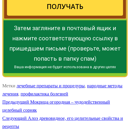
ПОЛУЧАТЬ
Затем загляните в почтовый ящик и
нажмите соответствующую ссылку в
пришедшем письме (проверьте, может
попасть в папку спам)
Ваша информация не будет использована в других целях
Метки
лечебные препараты и процедуры
,
народные методы
лечения
,
профилактика болезней
Навигация
Предыдущая
Предыдущий
Мокрица огородная – чудодейственный
запись:
целебный сорняк
по
Следующая
Следующий
Алоэ древовидное, его целительные свойства и
записям
запись:
рецепты