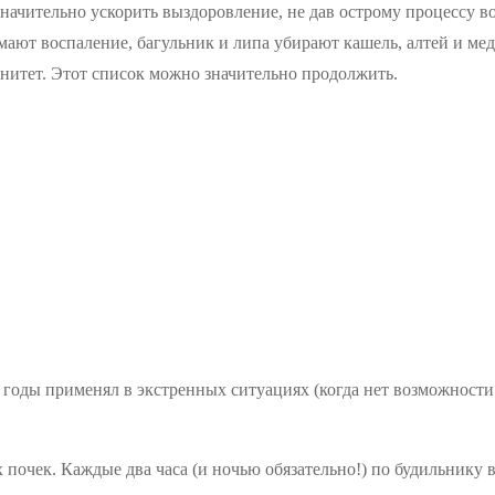
ачительно ускорить выздоровление, не дав острому процессу во
имают воспаление, багульник и липа убирают кашель, алтей и ме
итет. Этот список можно значительно продолжить.
е годы применял в экстренных ситуациях (когда нет возможнос
х почек. Каждые два часа (и ночью обязательно!) по будильнику