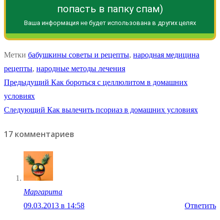
попасть в папку спам)
Ваша информация не будет использована в других целях
Метки
бабушкины советы и рецепты
,
народная медицина
рецепты
,
народные методы лечения
Навигация
Предыдущая
Предыдущий
Как бороться с целлюлитом в домашних
запись:
условиях
по
Следующая
Следующий
Как вылечить псориаз в домашних условиях
записям
запись:
17 комментариев
Маргарита
09.03.2013 в 14:58
Ответить