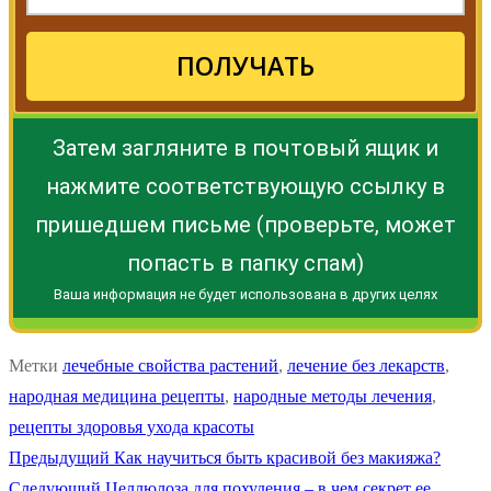
ПОЛУЧАТЬ
Затем загляните в почтовый ящик и
нажмите соответствующую ссылку в
пришедшем письме (проверьте, может
попасть в папку спам)
Ваша информация не будет использована в других целях
Метки
лечебные свойства растений
,
лечение без лекарств
,
народная медицина рецепты
,
народные методы лечения
,
рецепты здоровья ухода красоты
Навигация
Предыдущая
Предыдущий
Как научиться быть красивой без макияжа?
Следующая
запись:
Следующий
Целлюлоза для похудения – в чем секрет ее