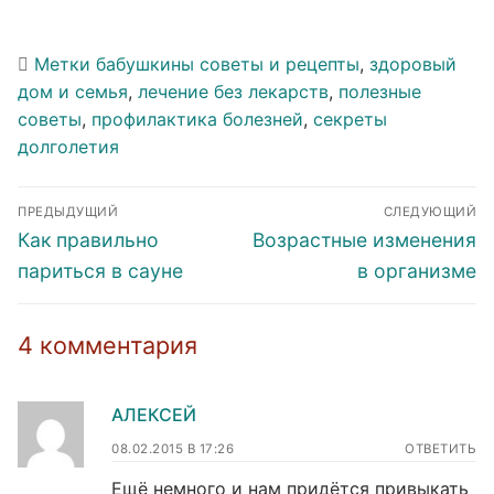
Метки
бабушкины советы и рецепты
,
здоровый
дом и семья
,
лечение без лекарств
,
полезные
советы
,
профилактика болезней
,
секреты
долголетия
Навигация
ПРЕДЫДУЩИЙ
СЛЕДУЮЩИЙ
по
Предыдущая
Следующая
Как правильно
Возрастные изменения
записям
запись:
запись:
париться в сауне
в организме
4 комментария
АЛЕКСЕЙ
08.02.2015 В 17:26
ОТВЕТИТЬ
Ещё немного и нам придётся привыкать