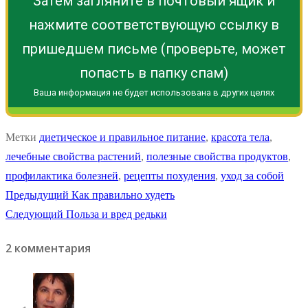
Затем загляните в почтовый ящик и
нажмите соответствующую ссылку в
пришедшем письме (проверьте, может
попасть в папку спам)
Ваша информация не будет использована в других целях
Метки
диетическое и правильное питание
,
красота тела
,
лечебные свойства растений
,
полезные свойства продуктов
,
профилактика болезней
,
рецепты похудения
,
уход за собой
Навигация
Предыдущая
Предыдущий
Как правильно худеть
Следующая
запись:
Следующий
Польза и вред редьки
по
запись:
2 комментария
записям