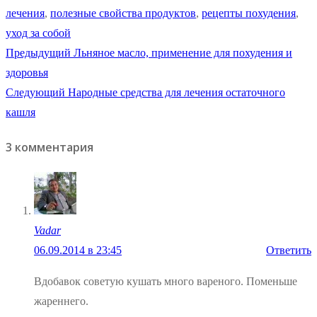
лечения
,
полезные свойства продуктов
,
рецепты похудения
,
уход за собой
Навигация
Предыдущая
Предыдущий
Льняное масло, применение для похудения и
запись:
здоровья
по
Следующая
Следующий
Народные средства для лечения остаточного
записям
запись:
кашля
3 комментария
Vadar
06.09.2014 в 23:45
Ответить
Вдобавок советую кушать много вареного. Поменьше
жареннего.