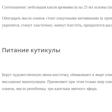
Соотношение: небольшая капля аромамасла на 25 мл основы (п
Обогащать масло оливок стоит покупными витаминами (к приме
укрепятся, станут эластичнее, начнут блестеть, прекратится ра
Питание кутикулы
Берут художественную мини-кисточку, обмакивают в жире оли
массажные манипуляции. Применяют при этом только жир олив
оливок, масло репейника, три капельки мятного эфира.