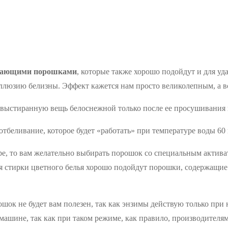
вающими порошками
, которые также хорошо подойдут и для уд
ллюзию белизны. Эффект кажется нам просто великолепным, а 
т выстиранную вещь белоснежной только после ее просушивания н
беливание, которое будет «работать» при температуре воды 60 
е, то вам желательно выбирать порошок со специальным актива
ля стирки цветного белья хорошо подойдут порошки, содержащие
рошок не будет вам полезен, так как энзимы действую только пр
машине, так как при таком режиме, как правило, производителя