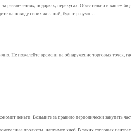
 на развлечениях, подарках, перекусах. Обязательно в вашем б
дите на поводу своих желаний, будьте разумны.
ично. Не пожалейте времени на обнаружение торговых точек, гд
кономит деньги. Возьмите за правило периодически закупать час
воочередные продукты, например хлеб. В таких торговых центра