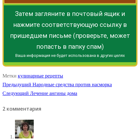
Затем загляните в почтовый ящик и
нажмите соответствующую ссылку в
пришедшем письме (проверьте, может
попасть в папку спам)
Ваша информация не будет использована в других целях
Метки
кулинарные рецепты
Навигация
Предыдущая
Предыдущий
Народные средства против насморка
Следующая
запись:
Следующий
Лечение ангины дома
по
запись:
2 комментария
записям