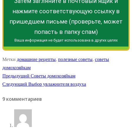
Затем загляните в почтовый ящик и
нажмите соответствующую ссылку в
пришедшем письме (проверьте, может
попасть в папку спам)
Ваша информация не будет использована в других целях
Метки
домашние рецепты
,
полезные советы
,
советы
домохозяйкам
Навигация
Предыдущая
Предыдущий
Советы домохозяйкам
Следующая
запись:
Следующий
Выбор увлажнителя воздуха
по
запись:
9 комментариев
записям