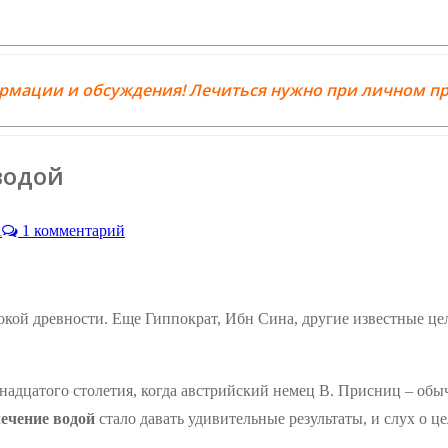
ормации и обсуждения! Лечиться нужно при личном пр
водой
А
1 комментарий
кой древности. Еще Гиппократ, Ибн Сина, другие известные цел
адцатого столетия, когда австрийский немец В. Присниц – обыч
ечение водой
стало давать удивительные результаты, и слух о ц