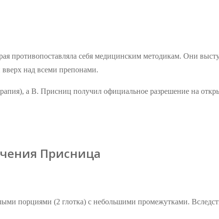
рая противопоставляла себя медицинским методикам. Они высту
и вверх над всеми препонами.
ерапия), а В. Присниц получил официальное разрешение на отк
ечения Присница
лыми порциями (2 глотка) с небольшими промежутками. Вследств