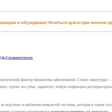
ормации и обсуждения! Лечиться нужно при личном пр
А
0 комментариев
иологический фактор множества заболеваний. Слово «простуда» –
рипп, герпес на губах, ларингит, любую инфекцию респираторны
 вследствие ослабления иммунной системы, которая в таком сос
времен успешно применяются
народные рецепты от простуды
.