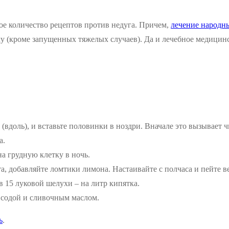
е количество рецептов против недуга. Причем,
лечение народн
у (кроме запущенных тяжелых случаев). Да и лечебное медицинск
(вдоль), и вставьте половинки в ноздри. Вначале это вызывает ч
а.
а грудную клетку в ночь.
а, добавляйте ломтики лимона. Настаивайте с полчаса и пейте ве
в 15 луковой шелухи – на литр кипятка.
й содой и сливочным маслом.
ь
.