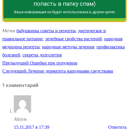
попасть в папку спам)
Ваша информация не будет использована в других целях
Метки
бабушкины советы и рецепты
,
диетическое и
правильное питание
,
лечебные свойства растений
,
народная
медицина рецепты
,
народные методы лечения
,
профилактика
болезней
,
секреты долголетия
Навигация
Предыдущая
Предыдущий
Ошибки при похудении
Следующая
запись:
Следующий
Лечение дерматита народными средствами
по
запись:
1 комментарий
записям
Айгуль
15.11.2017 в 17:39
Ответить