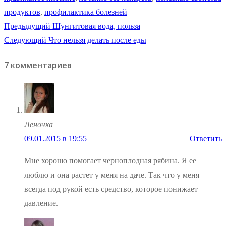
продуктов
,
профилактика болезней
Навигация
Предыдущая
Предыдущий
Шунгитовая вода, польза
Следующая
запись:
Следующий
Что нельзя делать после еды
по
запись:
7 комментариев
записям
Леночка
09.01.2015 в 19:55
Ответить
Мне хорошо помогает черноплодная рябина. Я ее
люблю и она растет у меня на даче. Так что у меня
всегда под рукой есть средство, которое понижает
давление.