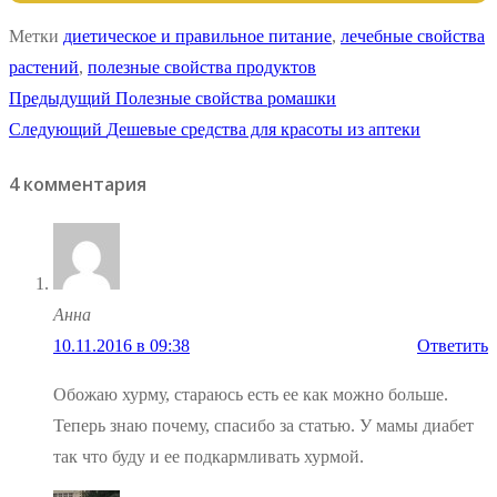
Метки
диетическое и правильное питание
,
лечебные свойства
растений
,
полезные свойства продуктов
Навигация
Предыдущая
Предыдущий
Полезные свойства ромашки
Следующая
запись:
Следующий
Дешевые средства для красоты из аптеки
по
запись:
4 комментария
записям
Анна
10.11.2016 в 09:38
Ответить
Обожаю хурму, стараюсь есть ее как можно больше.
Теперь знаю почему, спасибо за статью. У мамы диабет
так что буду и ее подкармливать хурмой.