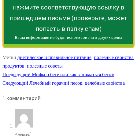
нажмите соответствующую ссылку в
пришедшем письме (проверьте, может
попасть в папку спам)
Ваша информация не будет использована в других целях
Метки
диетическое и правильное питание
,
полезные свойства
продуктов
,
полезные советы
Навигация
Предыдущая
Предыдущий
Мифы о беге или как заниматься бегом
Следующая
запись:
Следующий
Лечебный горячий песок, целебные свойства
по
запись:
1 комментарий
записям
Алексей