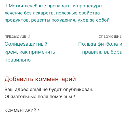
Метки
лечебные препараты и процедуры
,
лечение без лекарств
,
полезные свойства
продуктов
,
рецепты похудения
,
уход за собой
Навигация
ПРЕДЫДУЩИЙ
СЛЕДУЮЩИЙ
по
Предыдущая
Следующая
Солнцезащитный
Польза фитбола и
записям
запись:
запись:
крем, как применять
правила выбора
правильно
Добавить комментарий
Ваш адрес email не будет опубликован.
Обязательные поля помечены
*
КОММЕНТАРИЙ
*