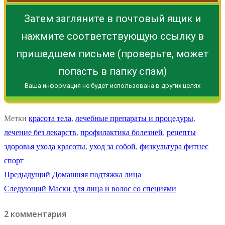
Затем загляните в почтовый ящик и
нажмите соответствующую ссылку в
пришедшем письме (проверьте, может
попасть в папку спам)
Ваша информация не будет использована в других целях
Метки
красота тела
,
лечебные препараты и процедуры
,
лечение без лекарств
,
профилактика болезней
,
рецепты
здоровья ухода красоты
,
уход за собой
,
физкультура фитнес
спорт
Навигация
Предыдущая
Предыдущий
Домашняя подтяжка лица
Следующая
запись:
Следующий
Маски для лица и волос со специями
по
запись:
2 комментария
записям