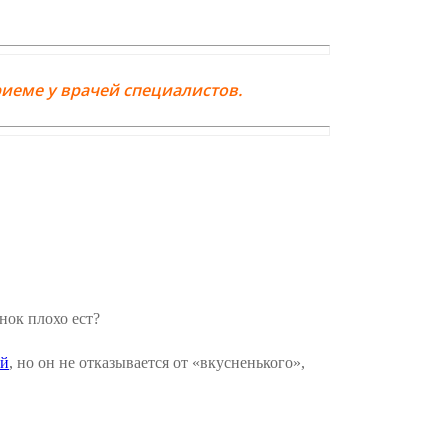
иеме у врачей специалистов.
енок плохо ест?
ей
, но он не отказывается от «вкусненького»,