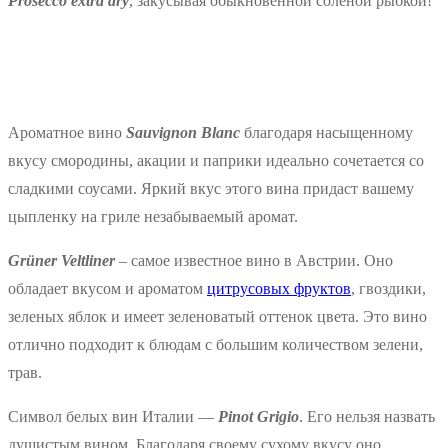
Prosecco extra dry
, закусывая обыкновенной соленой рыбкой!
Ароматное вино
Sauvignon Blanc
благодаря насыщенному
вкусу смородины, акации и паприки идеально сочетается со
сладкими соусами. Яркий вкус этого вина придаст вашему
цыпленку на гриле незабываемый аромат.
Grüner Veltliner
– самое известное вино в Австрии. Оно
обладает вкусом и ароматом
цитрусовых фруктов
, гвоздики,
зеленых яблок и имеет зеленоватый оттенок цвета. Это вино
отлично подходит к блюдам с большим количеством зелени,
трав.
Символ белых вин Италии —
Pinot Grigio
. Его нельзя назвать
душистым вином. Благодаря своему сухому вкусу оно