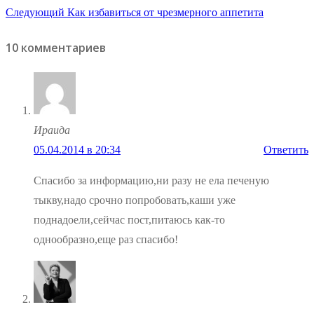
Следующая
запись:
Следующий
Как избавиться от чрезмерного аппетита
по
запись:
10 комментариев
записям
Ираида
05.04.2014 в 20:34
Ответить
Спасибо за информацию,ни разу не ела печеную
тыкву,надо срочно попробовать,каши уже
поднадоели,сейчас пост,питаюсь как-то
однообразно,еще раз спасибо!