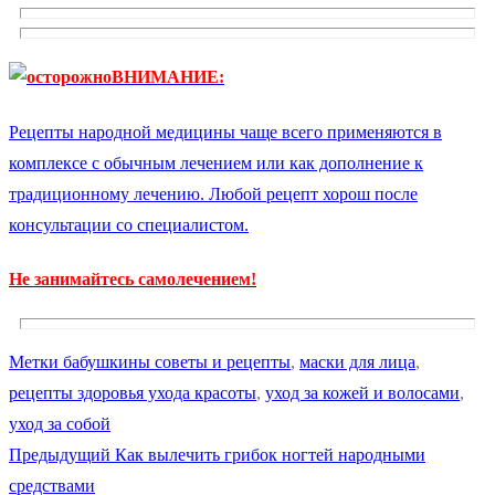
ВНИМАНИЕ:
Рецепты народной медицины чаще всего применяются в
комплексе с обычным лечением или как дополнение к
традиционному лечению. Любой рецепт хорош после
консультации со специалистом.
Не занимайтесь самолечением!
Метки
бабушкины советы и рецепты
,
маски для лица
,
рецепты здоровья ухода красоты
,
уход за кожей и волосами
,
уход за собой
Предыдущая
Предыдущий
Как вылечить грибок ногтей народными
Навигация
запись:
средствами