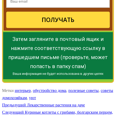
ПОЛУЧАТЬ
Затем загляните в почтовый ящик и
нажмите соответствующую ссылку в
пришедшем письме (проверьте, может
попасть в папку спам)
Ваша информация не будет использована в других целях
Метки
интерьер
,
обустройство дома
,
полезные советы
,
советы
домохозяйкам
,
уют
Навигация
Предыдущая
Предыдущий
Лекарственные растения на даче
Следующая
запись:
Следующий
Куриные котлеты с грибами, болгарским перцем,