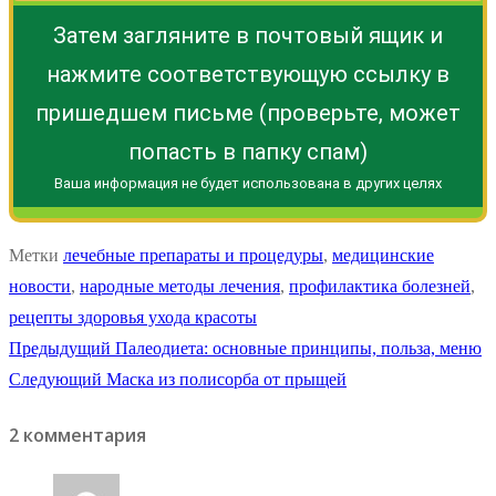
Затем загляните в почтовый ящик и
нажмите соответствующую ссылку в
пришедшем письме (проверьте, может
попасть в папку спам)
Ваша информация не будет использована в других целях
Метки
лечебные препараты и процедуры
,
медицинские
новости
,
народные методы лечения
,
профилактика болезней
,
рецепты здоровья ухода красоты
Навигация
Предыдущая
Предыдущий
Палеодиета: основные принципы, польза, меню
Следующая
запись:
Следующий
Маска из полисорба от прыщей
по
запись:
2 комментария
записям