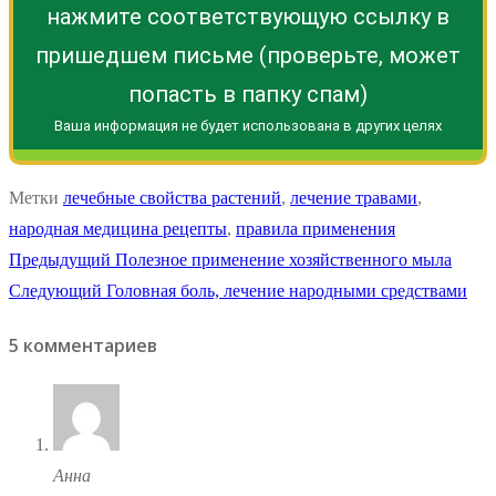
нажмите соответствующую ссылку в
пришедшем письме (проверьте, может
попасть в папку спам)
Ваша информация не будет использована в других целях
Метки
лечебные свойства растений
,
лечение травами
,
народная медицина рецепты
,
правила применения
Навигация
Предыдущая
Предыдущий
Полезное применение хозяйственного мыла
Следующая
запись:
Следующий
Головная боль, лечение народными средствами
по
запись:
5 комментариев
записям
Анна