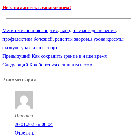
Не занимайтесь самолечением!
Метки
жизненная энергия
,
народные методы лечения
,
профилактика болезней
,
рецепты здоровья ухода красоты
,
физкультура фитнес спорт
Предыдущая
Предыдущий
Как сохранить зрение в наше время
Навигация
Следующая
запись:
Следующий
Как бороться с лишним весом
по
запись:
2 комментария
записям
Наташа
26.01.2025 в 08:04
Ответить