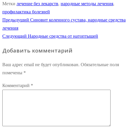
Метки
лечение без лекарств
,
народные методы лечения
,
профилактика болезней
Навигация
Предыдущая
Предыдущий
Синовит коленного сустава, народные средства
запись:
лечения
по
Следующая
Следующий
Народные средства от натоптышей
записям
запись:
Добавить комментарий
Ваш адрес email не будет опубликован.
Обязательные поля
помечены
*
Комментарий
*